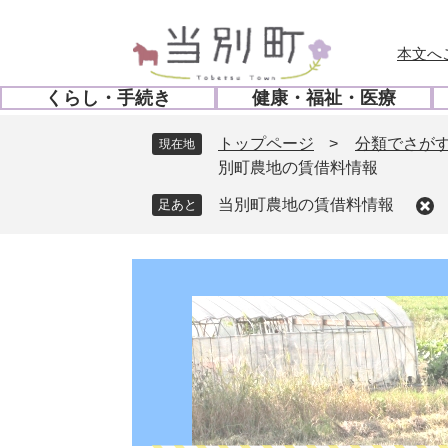
ペ
メ
ー
ニ
本文へ
ジ
ュ
の
ー
くらし・手続き
健康・福祉・医療
先
を
開
開
頭
飛
く
く
トップページ
>
分類でさが
現在地
で
ば
別町農地の賃借料情報
す
し
。
て
当別町農地の賃借料情報
本
文
へ