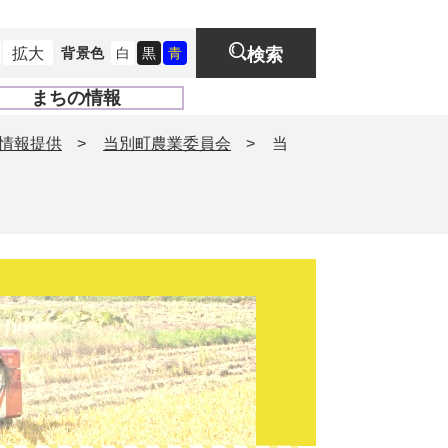
拡大
背景色
白
黒
青
検索
まちの情報
開
く
情報提供
>
当別町農業委員会
>
当