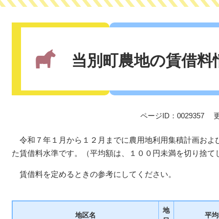
本
文
当別町農地の賃借料
ページID：0029357
令和７年１月から１２月までに農用地利用集積計画およ
た賃借料水準です。（平均額は、１００円未満を切り捨て
賃借料を定めるときの参考にしてください。
地
地区名
平均