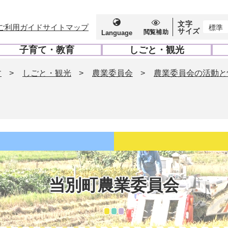
文字
ご利用ガイド
サイトマップ
標準
サイズ
閲覧補助
Language
子育て・教育
しごと・観光
開
開
く
く
す
>
しごと・観光
>
農業委員会
>
農業委員会の活動と
当別町農業委員会