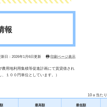
情報
更新日：2026年1月6日更新
印刷ページ表示
び農用地利用集積等促進計画にて賃貸借され
し、１００円単位としています。）
10ａ当た
額
最高額
最低額