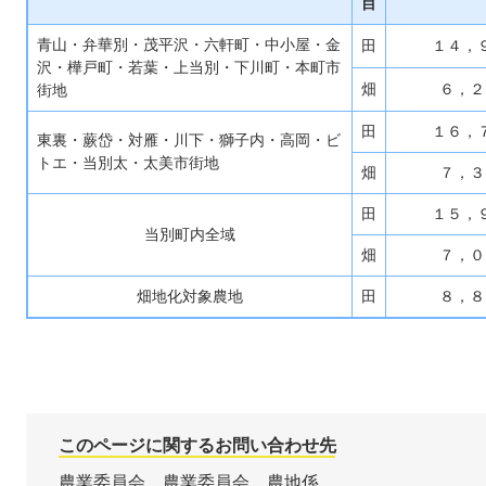
目
青山・弁華別・茂平沢・六軒町・中小屋・金
田
１４，
沢・樺戸町・若葉・上当別・下川町・本町市
畑
６，２
街地
田
１６，
東裏・蕨岱・対雁・川下・獅子内・高岡・ビ
トエ・当別太・太美市街地
畑
７，３
田
１５，
当別町内全域
畑
７，０
畑地化対象農地
田
８，８
このページに関するお問い合わせ先
農業委員会
農業委員会
農地係