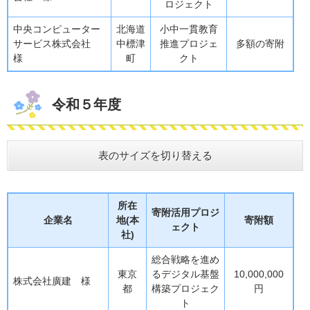
ロジェクト
中央コンピューター
北海道
小中一貫教育
サービス株式会社
中標津
推進プロジェ
多額の寄附
様
町
クト
令和５年度
表のサイズを切り替える
所在
寄附活用プロジ
企業名
地(本
寄附額
ェクト
社)
総合戦略を進め
東京
るデジタル基盤
10,000,000
株式会社廣建 様
都
構築プロジェク
円
ト