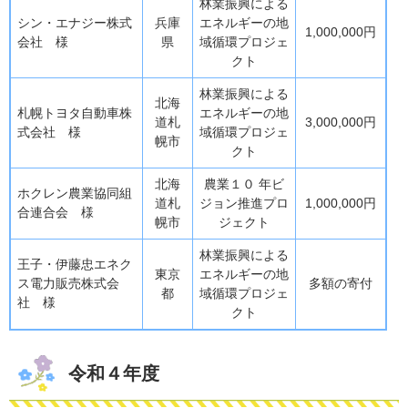
林業振興による
シン・エナジー株式
兵庫
エネルギーの地
1,000,000円
会社 様
県
域循環プロジェ
クト
林業振興による
北海
札幌トヨタ自動車株
エネルギーの地
道札
3,000,000円
式会社 様
域循環プロジェ
幌市
クト
北海
農業１０ 年ビ
ホクレン農業協同組
道札
ジョン推進プロ
1,000,000円
合連合会 様
幌市
ジェクト
林業振興による
王子・伊藤忠エネク
東京
エネルギーの地
ス電力販売株式会
多額の寄付
都
域循環プロジェ
社 様
クト
令和４年度