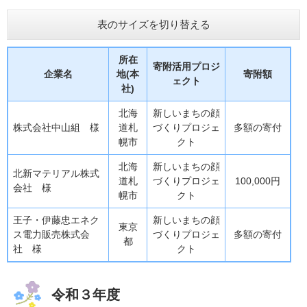
表のサイズを切り替える
所在
寄附活用プロジ
企業名
地(本
寄附額
ェクト
社)
北海
新しいまちの顔
株式会社中山組 様
道札
づくりプロジェ
多額の寄付
幌市
クト
北海
新しいまちの顔
北新マテリアル株式
道札
づくりプロジェ
100,000円
会社 様
幌市
クト
王子・伊藤忠エネク
新しいまちの顔
東京
ス電力販売株式会
づくりプロジェ
多額の寄付
都
社 様
クト
令和３年度