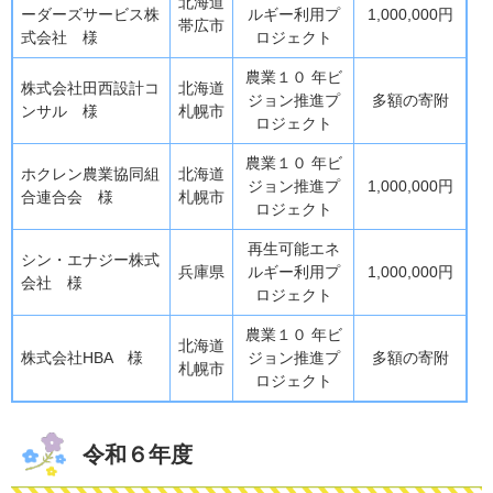
北海道
ーダーズサービス株
ルギー利用プ
1,000,000円
帯広市
式会社 様
ロジェクト
農業１０ 年ビ
株式会社田西設計コ
北海道
ジョン推進プ
多額の寄附
ンサル 様
札幌市
ロジェクト
農業１０ 年ビ
ホクレン農業協同組
北海道
ジョン推進プ
1,000,000円
合連合会 様
札幌市
ロジェクト
再生可能エネ
シン・エナジー株式
兵庫県
ルギー利用プ
1,000,000円
会社 様
ロジェクト
農業１０ 年ビ
北海道
株式会社HBA 様
ジョン推進プ
多額の寄附
札幌市
ロジェクト
令和６年度