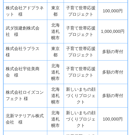
株式会社アドプラネ
東京
子育て世帯応援
100,000円
ット 様
都
プロジェクト
北海
武ダ技建創株式会
子育て世帯応援
道札
1,000,000円
社 様
プロジェクト
幌市
株式会社ラプラス
東京
子育て世帯応援
多額の寄付
様
都
プロジェクト
北海
株式会社宇佐美商
子育て世帯応援
道札
多額の寄付
会 様
プロジェクト
幌市
北海
新しいまちの顔
株式会社ロイズコン
道札
づくりプロジェ
多額の寄付
フェクト 様
幌市
クト
北海
新しいまちの顔
北新マテリアル株式
道札
づくりプロジェ
100,000円
会社 様
幌市
クト