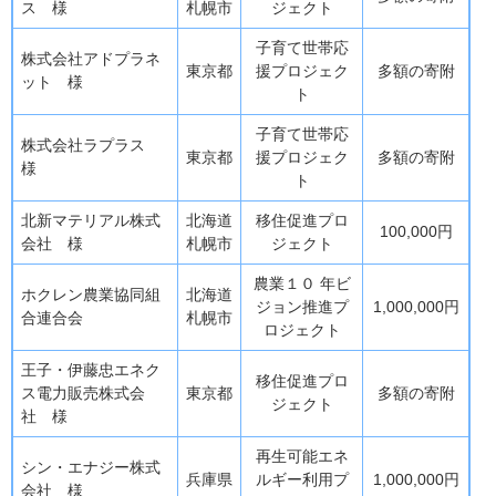
ス 様
札幌市
ジェクト
子育て世帯応
株式会社アドプラネ
東京都
援プロジェク
多額の寄附
ット 様
ト
子育て世帯応
株式会社ラプラス
東京都
援プロジェク
多額の寄附
様
ト
北新マテリアル株式
北海道
移住促進プロ
100,000円
会社 様
札幌市
ジェクト
農業１０ 年ビ
ホクレン農業協同組
北海道
ジョン推進プ
1,000,000円
合連合会
札幌市
ロジェクト
王子・伊藤忠エネク
移住促進プロ
ス電力販売株式会
東京都
多額の寄附
ジェクト
社 様
再生可能エネ
シン・エナジー株式
兵庫県
ルギー利用プ
1,000,000円
会社 様