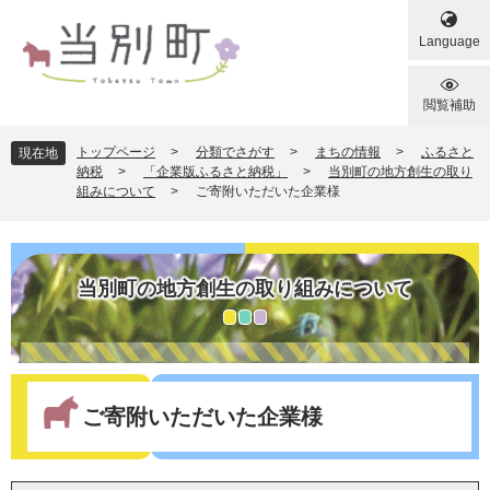
ペ
メ
ー
ニ
Language
ジ
ュ
の
ー
先
を
閲覧補助
頭
飛
で
ば
トップページ
>
分類でさがす
>
まちの情報
>
ふるさと
現在地
す
し
納税
>
「企業版ふるさと納税」
>
当別町の地方創生の取り
組みについて
>
ご寄附いただいた企業様
。
て
本
文
へ
当別町の地方創生の取り組みについて
本
文
ご寄附いただいた企業様