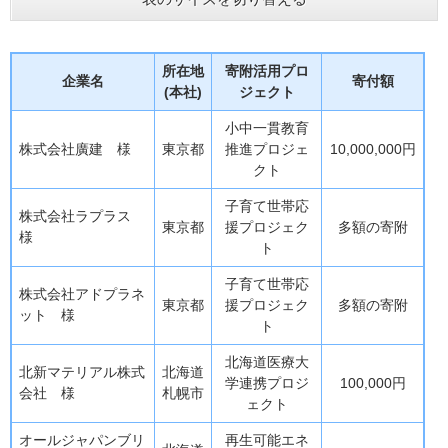
所在地
寄附活用プロ
企業名
寄付額
(本社)
ジェクト
小中一貫教育
株式会社廣建 様
東京都
推進プロジェ
10,000,000円
クト
子育て世帯応
株式会社ラプラス
東京都
援プロジェク
多額の寄附
様
ト
子育て世帯応
株式会社アドプラネ
東京都
援プロジェク
多額の寄附
ット 様
ト
北海道医療大
北新マテリアル株式
北海道
学連携プロジ
100,000円
会社 様
札幌市
ェクト
オールジャパンブリ
再生可能エネ