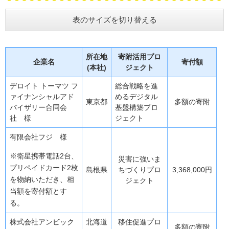
表のサイズを切り替える
所在地
寄附活用プロ
企業名
寄付額
(本社)
ジェクト
デロイト トーマツ フ
総合戦略を進
ァイナンシャルアド
めるデジタル
東京都
多額の寄附
バイザリー合同会
基盤構築プロ
社 様
ジェクト
有限会社フジ 様
※衛星携帯電話2台、
災害に強いま
プリペイドカード2枚
島根県
ちづくりプロ
3,368,000円
を物納いただき、相
ジェクト
当額を寄付額とす
る。
株式会社アンビック
北海道
移住促進プロ
多額の寄附