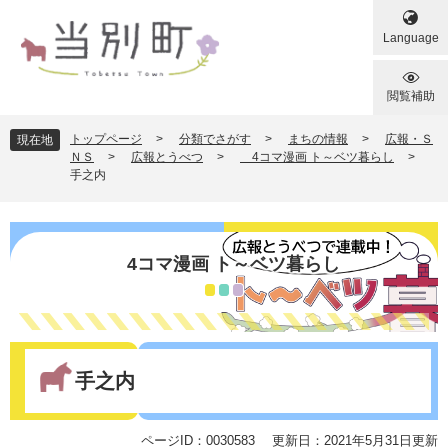
ペ
メ
ー
ニ
Language
ジ
ュ
の
ー
先
を
閲覧補助
頭
飛
で
ば
トップページ
>
分類でさがす
>
まちの情報
>
広報・Ｓ
現在地
す
し
ＮＳ
>
広報とうべつ
>
4コマ漫画 ト～ベツ暮らし
>
手之内
。
て
本
文
へ
4コマ漫画 ト～ベツ暮らし
本
文
手之内
ページID：0030583
更新日：2021年5月31日更新