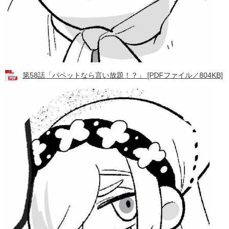
第58話「パペットなら言い放題！？」 [PDFファイル／804KB]