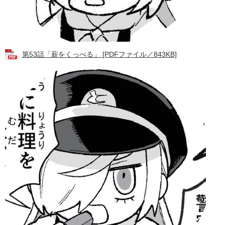
第53話「薪をくっべる」 [PDFファイル／843KB]