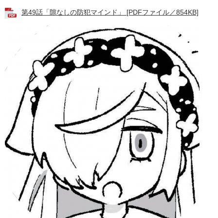
第49話「隙なしの防犯マインド」 [PDFファイル／854KB]