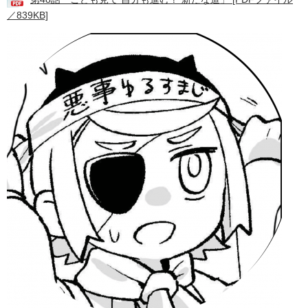
／839KB]