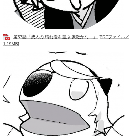
第57話「成人の 晴れ着を選ぶ 素敵かな…」 [PDFファイル／
1.19MB]