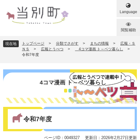
ペ
メ
ー
ニ
Language
ジ
ュ
の
ー
先
を
閲覧補助
頭
飛
で
ば
トップページ
>
分類でさがす
>
まちの情報
>
広報・Ｓ
現在地
す
し
ＮＳ
>
広報とうべつ
>
4コマ漫画 ト～ベツ暮らし
>
令和7年度
。
て
本
文
へ
4コマ漫画 ト～ベツ暮らし
本
文
令和7年度
ページID：0049327
更新日：2026年2月27日更新