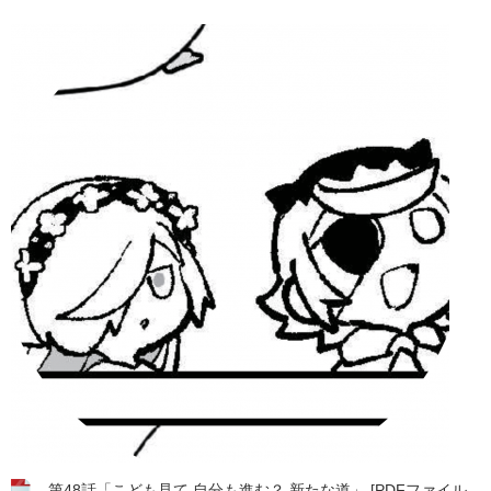
第48話「こども見て 自分も進む？ 新たな道」 [PDFファイル