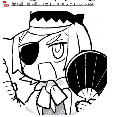
第50話「晴レ着デユカイ」 [PDFファイル／874KB]