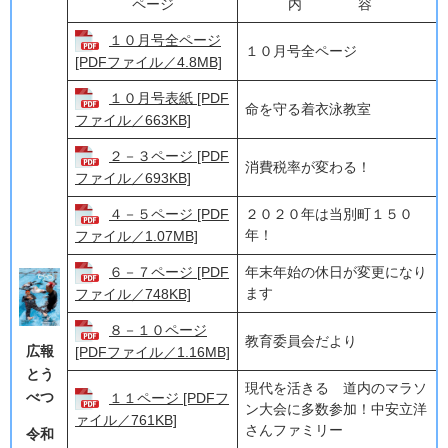
ページ
内 容
１０月号全ページ
１０月号全ページ
[PDFファイル／4.8MB]
１０月号表紙 [PDF
命を守る着衣泳教室
ファイル／663KB]
２－３ページ [PDF
消費税率が変わる！
ファイル／693KB]
４－５ページ [PDF
２０２０年は当別町１５０
年！
ファイル／1.07MB]
６－７ページ [PDF
年末年始の休日が変更になり
ます
ファイル／748KB]
８－１０ページ
教育委員会だより
広報
[PDFファイル／1.16MB]
とう
現代を活きる 道内のマラソ
べつ
１１ページ [PDFフ
ン大会に多数参加！中安立洋
ァイル／761KB]
さんファミリー
令和