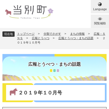
ペ
メ
ー
ニ
Language
ジ
ュ
の
ー
先
を
閲覧補助
頭
飛
で
ば
トップページ
>
分類でさがす
>
まちの情報
>
広報・Ｓ
現在地
す
し
ＮＳ
>
広報とうべつ
>
広報とうべつ・まちの話題
>
２
０１９年１０月号
。
て
本
文
へ
広報とうべつ・まちの話題
本
文
２０１９年１０月号