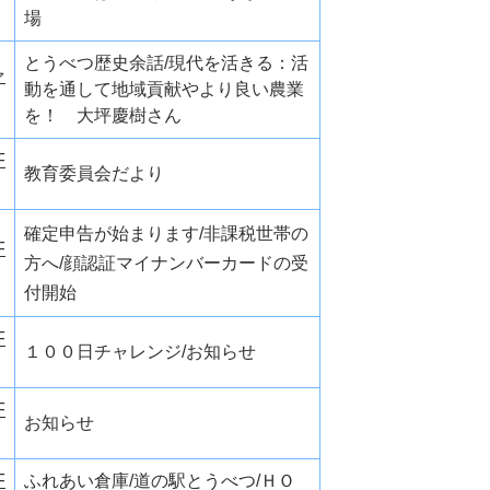
場
とうべつ歴史余話/現代を活きる：活
ァ
動を通して地域貢献やより良い農業
を！ 大坪慶樹さん
F
教育委員会だより
確定申告が始まります/非課税世帯の
F
方へ/顔認証マイナンバーカードの受
付開始
F
１００日チャレンジ/お知らせ
F
お知らせ
F
ふれあい倉庫/道の駅とうべつ/ＨＯ