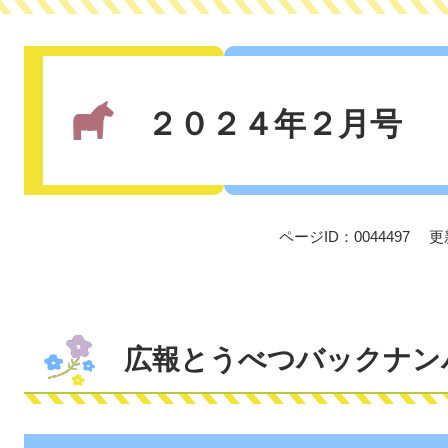
本
文
２０２４年２月号
ページID：0044497
更
広報とうべつバックナン