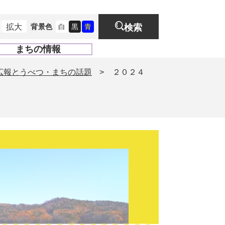
拡大
背景色
白
黒
青
検索
まちの情報
開
く
広報とうべつ・まちの話題
>
２０２４