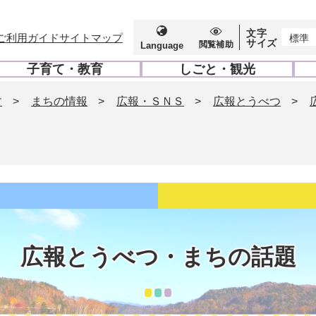
文字
ご利用ガイド
サイトマップ
標準
サイズ
閲覧補助
Language
子育て・教育
しごと・観光
開
開
く
く
す
>
まちの情報
>
広報・ＳＮＳ
>
広報とうべつ
>
広報とうべつ・まちの話題