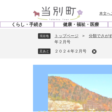
ペ
メ
ー
ニ
本文へ
ジ
ュ
の
ー
くらし・手続き
健康・福祉・医療
先
を
開
開
頭
飛
く
く
トップページ
>
分類でさが
現在地
で
ば
年２月号
す
し
。
て
２０２４年２月号
本
文
へ