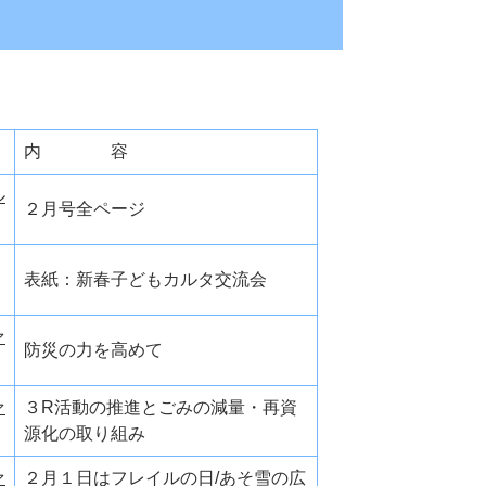
内 容
ル
２月号全ページ
表紙：新春子どもカルタ交流会
ァ
防災の力を高めて
ァ
３R活動の推進とごみの減量・再資
源化の取り組み
ァ
２月１日はフレイルの日/あそ雪の広