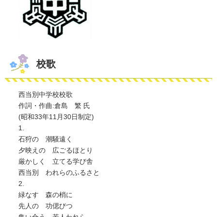
校歌
西当別中学校校歌
作詞・作曲:倉島 繁 氏
(昭和33年11月30日制定)
1.
石狩の 潮騒遠く
夕映えの 広ごるほとり
厳かしく 立てる学び舎
西当別 われらのふるさと
2.
緑なす 森の梢に
先人の 功偲びつ