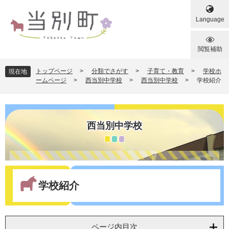
ペ
メ
ー
ニ
Language
ジ
ュ
の
ー
先
を
閲覧補助
頭
飛
で
ば
トップページ
>
分類でさがす
>
子育て・教育
>
学校ホ
現在地
す
し
ームページ
>
西当別中学校
>
西当別中学校
>
学校紹介
。
て
本
文
へ
西当別中学校
本
文
学校紹介
ページ内目次