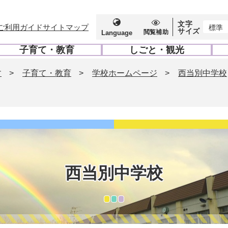
文字
ご利用ガイド
サイトマップ
標準
サイズ
閲覧補助
Language
子育て・教育
しごと・観光
開
開
く
く
す
>
子育て・教育
>
学校ホームページ
>
西当別中学校
西当別中学校