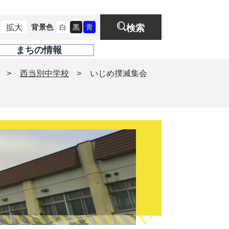
拡大
背景色
白
黒
青
検索
まちの情報
開
く
>
西当別中学校
>
いじめ撲滅集会