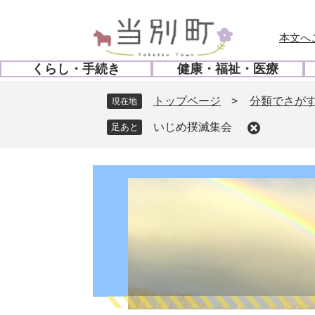
ペ
メ
ー
ニ
本文へ
ジ
ュ
の
ー
くらし・手続き
健康・福祉・医療
先
を
開
開
頭
飛
く
く
トップページ
>
分類でさが
現在地
で
ば
す
し
いじめ撲滅集会
。
て
本
文
へ