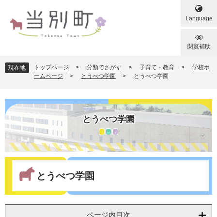
ペ
メ
ー
ニ
Language
ジ
ュ
の
ー
先
を
閲覧補助
頭
飛
で
ば
トップページ
>
分類でさがす
>
子育て・教育
>
学校ホ
現在地
す
し
ームページ
>
とうべつ学園
>
とうべつ学園
。
て
本
文
へ
とうべつ学園
本
文
とうべつ学園
ページ内目次