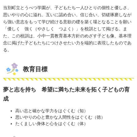
当別町立とうべつ学園が、子どもたち一人ひとりの個性と優しさ、
思いやりの心に溢れ、互いに認め合い、信じ合い、切磋琢磨しなが
ら強い意志をもって学び続ける意欲の礎を築く場となることを願い
「優しく 強く（やさしく つよく）」を校訓として掲げる。ま
た、この校訓は、小中一貫教育基本方針のめざす子ども像、基本理
念に掲げた子どもたちにつけさせたい力を端的に表現したものであ
る。
教育目標
夢と志を持ち 希望に満ちた未来を拓く子どもの育
成
高い志と確かな学力をはぐくむ（知）
思いやりの心と豊かな人間性をはぐくむ（徳）
たくましい身体と心をはぐくむ（体）