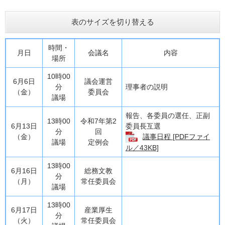
表のサイズを切り替える
時間・
月日
会議名
内容
場所
10時00
6月6日
議会運営
分
理事者の説明
（金）
委員会
議場
報告、各委員の選任、正副
13時00
令和7年第2
6月13日
委員長互選
分
回
（金）
議事日程 [PDFファイ
議場
定例会
ル／43KB]
13時00
6月16日
総務文教
分
（月）
常任委員会
議場
13時00
6月17日
産業厚生
分
（火）
常任委員会