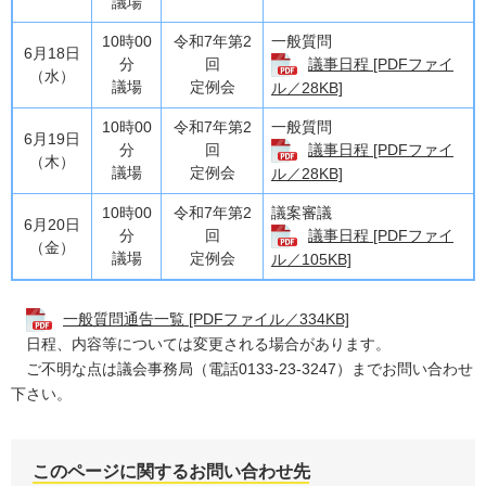
議場
10時00
令和7年第2
一般質問
6月18日
分
回
議事日程 [PDFファイ
（水）
議場
定例会
ル／28KB]
10時00
令和7年第2
一般質問
6月19日
分
回
議事日程 [PDFファイ
（木）
議場
定例会
ル／28KB]
10時00
令和7年第2
議案審議
6月20日
分
回
議事日程 [PDFファイ
（金）
議場
定例会
ル／105KB]
一般質問通告一覧 [PDFファイル／334KB]
日程、内容等については変更される場合があります。
ご不明な点は議会事務局（電話0133-23-3247）までお問い合わせ
下さい。
このページに関するお問い合わせ先