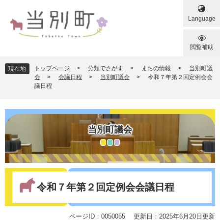
ペ
メ
ー
ニ
Language
ジ
ュ
の
ー
先
を
閲覧補助
頭
飛
で
ば
トップページ
>
分類でさがす
>
まちの情報
>
当別町議
現在地
す
し
会
>
会議日程
>
当別町議会
>
令和７年第２回定例会会
議日程
。
て
本
文
へ
当別町議会
本
文
令和７年第２回定例会会議日程
ページID：0050055
更新日：2025年6月20日更新