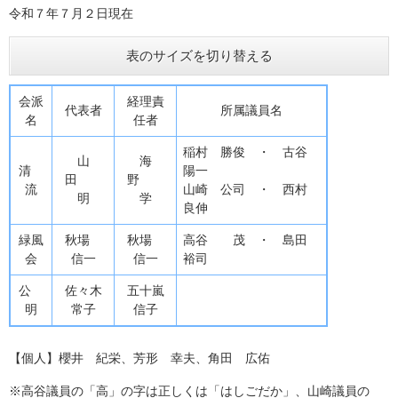
令和７年７月２日現在
表のサイズを切り替える
会派
経理責
代表者
所属議員名
名
任者
稲村 勝俊 ・ 古谷
山
海
清
陽一
田
野
流
山崎 公司 ・ 西村
明
学
良伸
緑風
秋場
秋場
高谷 茂 ・ 島田
会
信一
信一
裕司
公
佐々木
五十嵐
明
常子
信子
【個人】櫻井 紀栄、芳形 幸夫、角田 広佑
※高谷議員の「高」の字は正しくは「はしごだか」、山崎議員の