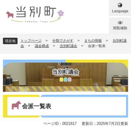
ペ
メ
ー
ニ
Language
ジ
ュ
の
ー
先
を
閲覧補助
頭
飛
で
ば
トップページ
>
分類でさがす
>
まちの情報
>
当別町議
現在地
す
し
会
>
議会構成
>
当別町議会
>
会派一覧表
。
て
本
文
へ
当別町議会
本
文
会派一覧表
ページID：0021817
更新日：2025年7月2日更新