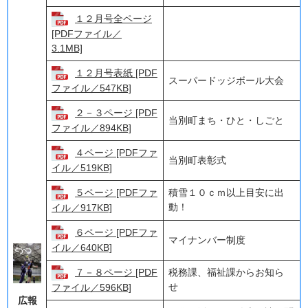
１２月号全ページ
[PDFファイル／
3.1MB]
１２月号表紙 [PDF
スーパードッジボール大会
ファイル／547KB]
２－３ページ [PDF
当別町まち・ひと・しごと
ファイル／894KB]
４ページ [PDFファ
当別町表彰式
イル／519KB]
５ページ [PDFファ
積雪１０ｃｍ以上目安に出
動！
イル／917KB]
６ページ [PDFファ
マイナンバー制度
イル／640KB]
７－８ページ [PDF
税務課、福祉課からお知ら
せ
ファイル／596KB]
広報