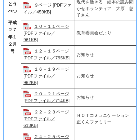
現代を活きる 絵本の読み聞
とう
９ページ [PDFファ
かせボランティア 大原 慈
べつ
イル／459KB]
子さん
平成
１０－１１ページ
２７
教育委員会だより
[PDFファイル／
年１
961KB]
２月
１２－１５ページ
号
お知らせ
[PDFファイル／795KB]
１６－１９ページ
お知らせ
[PDFファイル／
962KB]
２０－２１ページ
お知らせ
[PDFファイル／714KB]
２２－２３ページ
ＨＯＴコミュニケーション
[PDFファイル／
正くんファミリー
613KB]
２４－２５ページ