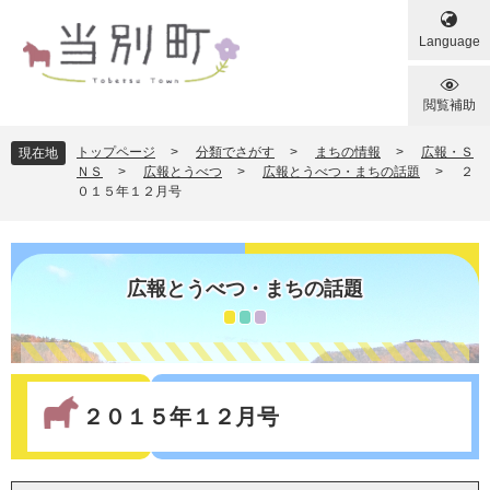
ペ
メ
ー
ニ
Language
ジ
ュ
の
ー
先
を
閲覧補助
頭
飛
で
ば
トップページ
>
分類でさがす
>
まちの情報
>
広報・Ｓ
現在地
す
し
ＮＳ
>
広報とうべつ
>
広報とうべつ・まちの話題
>
２
０１５年１２月号
。
て
本
文
へ
広報とうべつ・まちの話題
本
文
２０１５年１２月号