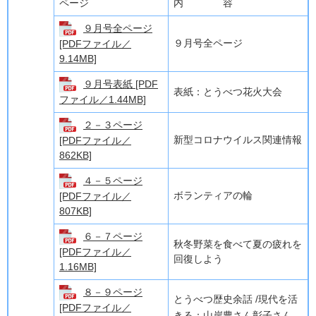
ページ
内 容
９月号全ページ
９月号全ページ
[PDFファイル／
9.14MB]
９月号表紙 [PDF
表紙：とうべつ花火大会
ファイル／1.44MB]
２－３ページ
新型コロナウイルス関連情報
[PDFファイル／
862KB]
４－５ページ
ボランティアの輪
[PDFファイル／
807KB]
６－７ページ
秋冬野菜を食べて夏の疲れを
[PDFファイル／
回復しよう
1.16MB]
８－９ページ
とうべつ歴史余話 /現代を活
[PDFファイル／
きる：山岸豊さん彰子さん