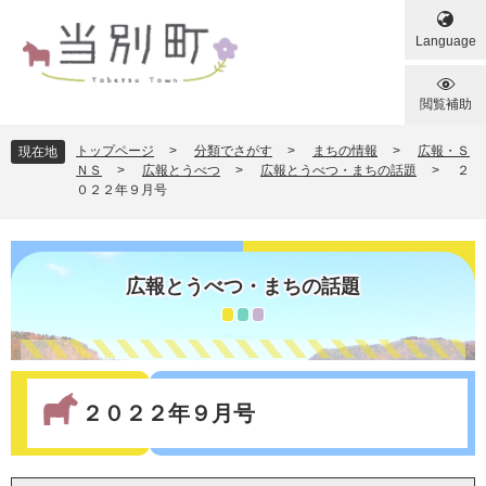
ペ
メ
ー
ニ
Language
ジ
ュ
の
ー
先
を
閲覧補助
頭
飛
で
ば
トップページ
>
分類でさがす
>
まちの情報
>
広報・Ｓ
現在地
す
し
ＮＳ
>
広報とうべつ
>
広報とうべつ・まちの話題
>
２
０２２年９月号
。
て
本
文
へ
広報とうべつ・まちの話題
本
文
２０２２年９月号