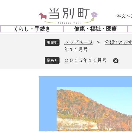
ペ
メ
ー
ニ
本文へ
ジ
ュ
の
ー
くらし・手続き
健康・福祉・医療
先
を
開
開
頭
飛
く
く
トップページ
>
分類でさが
現在地
で
ば
年１１月号
す
し
。
て
２０１５年１１月号
本
文
へ