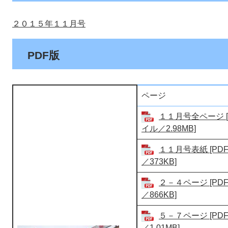
２０１５年１１月号
PDF版
ページ
１１月号全ページ [
イル／2.98MB]
１１月号表紙 [PD
／373KB]
２－４ページ [PD
／866KB]
５－７ページ [PD
／1.01MB]