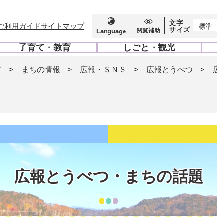
文字
ご利用ガイド
サイトマップ
標準
サイズ
閲覧補助
Language
子育て・教育
しごと・観光
開
開
く
く
す
>
まちの情報
>
広報・ＳＮＳ
>
広報とうべつ
>
広報とうべつ・まちの話題