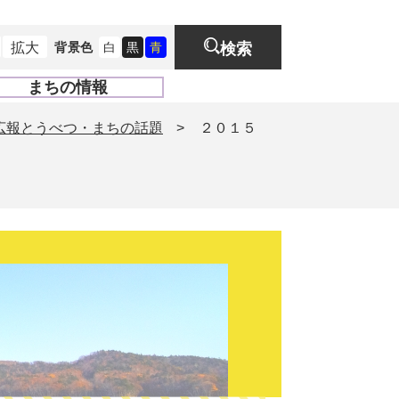
拡大
背景色
白
黒
青
検索
まちの情報
開
く
広報とうべつ・まちの話題
>
２０１５