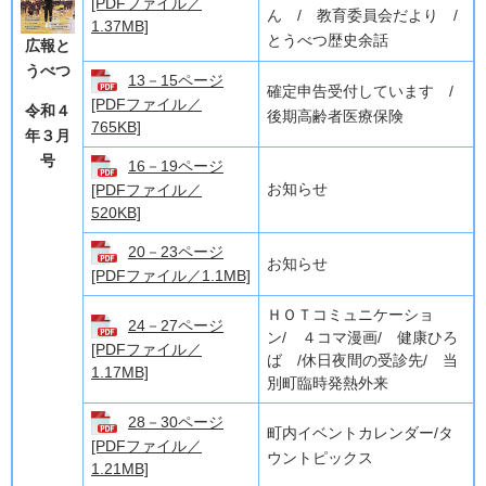
[PDFファイル／
ん / 教育委員会だより /
1.37MB]
とうべつ歴史余話
広報と
うべつ
13－15ページ
確定申告受付しています /
[PDFファイル／
令和４
後期高齢者医療保険
765KB]
年３
月
号
16－19ページ
お知らせ
[PDFファイル／
520KB]
20－23ページ
お知らせ
[PDFファイル／1.1MB]
ＨＯＴコミュニケーショ
24－27ページ
ン/ ４コマ漫画/ 健康ひろ
[PDFファイル／
ば /休日夜間の受診先/ 当
1.17MB]
別町臨時発熱外来
28－30ページ
町内イベントカレンダー/タ
[PDFファイル／
ウントピックス
1.21MB]