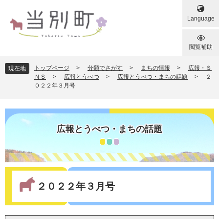
ペ
メ
ー
ニ
Language
ジ
ュ
の
ー
先
を
閲覧補助
頭
飛
で
ば
トップページ
>
分類でさがす
>
まちの情報
>
広報・Ｓ
現在地
す
し
ＮＳ
>
広報とうべつ
>
広報とうべつ・まちの話題
>
２
０２２年３月号
。
て
本
文
へ
広報とうべつ・まちの話題
本
文
２０２２年３月号