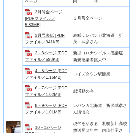
ページ
内 容
3月号全ページ
３月号全ページ
[PDFファイル／
5.83MB]
3月号表紙 [PDF
表紙：レバンガ北海道 折
茂 武彦さん
ファイル／941KB]
2－3ページ [PDF
新型コロナウイルス感染症
ファイル／593KB]
新規感染者拡大中
4－5ページ [PDF
ロイズタウン駅開業
ファイル／1.16MB]
6－7ページ [PDF
部活動の今
ファイル／1.02MB]
8－9ページ [PDF
レバンガ北海道 折茂武彦さ
ファイル／1.01MB]
ん講演会
現代を活きる 札幌新川高校
10－12ページ
放送局２年生 内山佳子さ