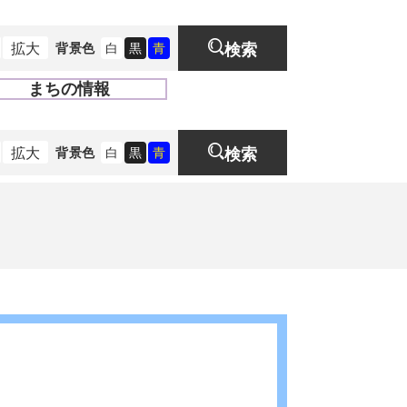
拡大
背景色
白
黒
青
検索
まちの情報
開
く
拡大
背景色
白
黒
青
検索