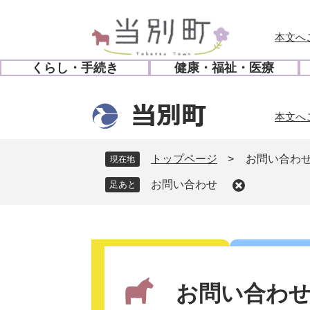
ペ
メ
ー
ニ
本文へ
ジ
ュ
の
ー
くらし・手続き
健康・福祉・医療
先
を
開
開
頭
飛
く
く
で
ば
本文へ
す
し
。
て
本
トップページ
>
お問い合わ
現在地
文
お問い合わせ
へ
本
文
お問い合わ