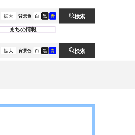
拡大
背景色
白
黒
青
検索
まちの情報
開
く
拡大
背景色
白
黒
青
検索