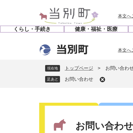
ペ
メ
ー
ニ
本文へ
ジ
ュ
の
ー
くらし・手続き
健康・福祉・医療
先
を
開
開
頭
飛
く
く
で
ば
本文へ
す
し
。
て
本
トップページ
>
お問い合わ
現在地
文
お問い合わせ
へ
本
文
お問い合わ