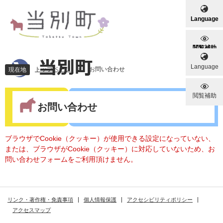
ペ
メ
ー
ニ
Language
ジ
ュ
の
ー
先
を
閲覧補助
頭
飛
Language
で
ば
トップページ
>
お問い合わせ
現在地
す
し
。
て
本
閲覧補助
本
文
お問い合わせ
文
へ
ブラウザでCookie（クッキー）が使用できる設定になっていない、
または、ブラウザがCookie（クッキー）に対応していないため、お
問い合わせフォームをご利用頂けません。
リンク・著作権・免責事項
個人情報保護
アクセシビリティポリシー
アクセスマップ