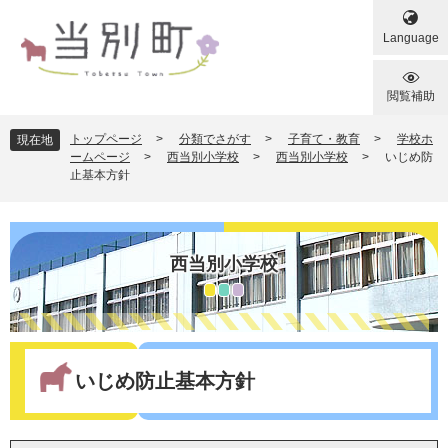
ペ
メ
ー
ニ
Language
ジ
ュ
の
ー
先
を
閲覧補助
頭
飛
で
ば
トップページ
>
分類でさがす
>
子育て・教育
>
学校ホ
現在地
す
し
ームページ
>
西当別小学校
>
西当別小学校
>
いじめ防
止基本方針
。
て
本
文
へ
西当別小学校
本
文
いじめ防止基本方針