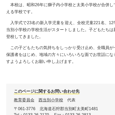
本校は、昭和26年に獅子内小学校と太美小学校が合併し
える学校です。
入学式で23名の新入学児童を迎え、全校児童221名、1
当別小学校の学校生活がスタートしました。子どもたちは
登校してきました。
この子どもたちの気持ちをしっかり受け止め、全職員が
保護者をはじめ、地域の方々にいろいろな面でお世話にな
すようよろしくお願い申し上げます。
このページに関するお問い合わせ先
教育委員会
西当別小学校
代表
〒061-3776
北海道石狩郡当別町太美町1481
Tel：0133-26-2170
Fax：0133-26-2813