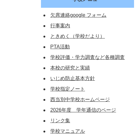
欠席連絡google フォーム
行事案内
ときめく（学校だより）
PTA活動
学校評価・学力調査など各種調査
本校の研究と実績
いじめ防止基本方針
学校指定ノート
西当別中学校ホームページ
2026年度 学年通信のページ
リンク集
学校マニュアル