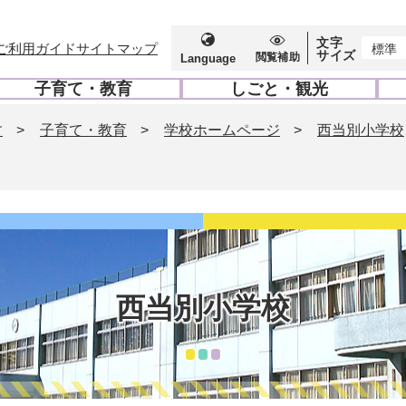
文字
ご利用ガイド
サイトマップ
標準
サイズ
閲覧補助
Language
子育て・教育
しごと・観光
開
開
く
く
す
>
子育て・教育
>
学校ホームページ
>
西当別小学校
西当別小学校