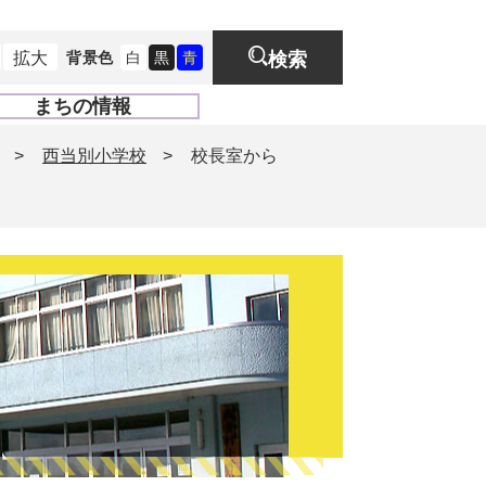
拡大
背景色
白
黒
青
検索
まちの情報
開
く
>
西当別小学校
>
校長室から