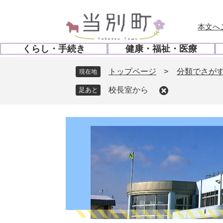
ペ
メ
ー
ニ
本文へ
ジ
ュ
の
ー
くらし・手続き
健康・福祉・医療
先
を
開
開
頭
飛
く
く
トップページ
>
分類でさが
現在地
で
ば
す
し
校長室から
。
て
本
文
へ