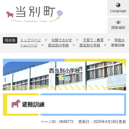
ペ
メ
ー
ニ
Language
ジ
ュ
の
ー
先
を
閲覧補助
頭
飛
で
ば
トップページ
>
分類でさがす
>
子育て・教育
>
学校ホ
現在地
す
し
ームページ
>
西当別小学校
>
西当別小学校
>
避難訓練
。
て
本
文
へ
西当別小学校
本
文
避難訓練
ページID：0049772
更新日：2025年4月18日更新