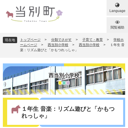
ペ
メ
ー
ニ
Language
ジ
ュ
の
ー
先
を
閲覧補助
頭
飛
で
ば
トップページ
>
分類でさがす
>
子育て・教育
>
学校ホ
現在地
す
し
ームページ
>
西当別小学校
>
西当別小学校
>
１年生 音
楽：リズム遊びと「かもつれっしゃ」
。
て
本
文
へ
西当別小学校
本
文
１年生 音楽：リズム遊びと「かもつ
れっしゃ」