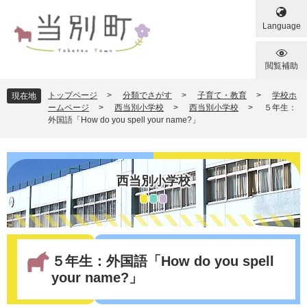
ペ
メ
ー
ニ
Language
ジ
ュ
の
ー
先
を
閲覧補助
頭
飛
で
ば
トップページ
>
分類でさがす
>
子育て・教育
>
学校ホ
現在地
す
し
ームページ
>
西当別小学校
>
西当別小学校
>
５年生：
外国語「How do you spell your name?」
。
て
本
文
へ
西当別小学校
本
文
５年生：外国語「How do you spell
your name?」