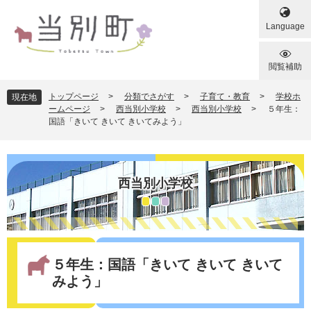
ペ
メ
ー
ニ
Language
ジ
ュ
の
ー
先
を
閲覧補助
頭
飛
で
ば
トップページ
>
分類でさがす
>
子育て・教育
>
学校ホ
現在地
す
し
ームページ
>
西当別小学校
>
西当別小学校
>
５年生：
国語「きいて きいて きいてみよう」
。
て
本
文
へ
西当別小学校
本
文
５年生：国語「きいて きいて きいて
みよう」