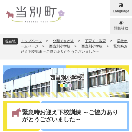
ペ
メ
ー
ニ
Language
ジ
ュ
の
ー
先
を
閲覧補助
頭
飛
で
ば
トップページ
>
分類でさがす
>
子育て・教育
>
学校ホ
現在地
す
し
ームページ
>
西当別小学校
>
西当別小学校
>
緊急時お
迎え下校訓練 ～ご協力ありがとうございました～
。
て
本
文
へ
西当別小学校
本
文
緊急時お迎え下校訓練 ～ご協力あり
がとうございました～