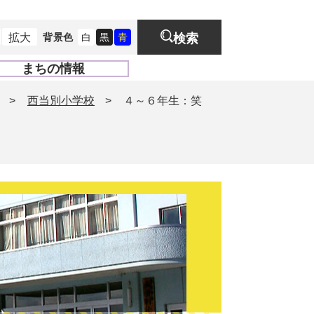
拡大
背景色
白
黒
青
検索
まちの情報
開
く
>
西当別小学校
>
４～６年生：笑