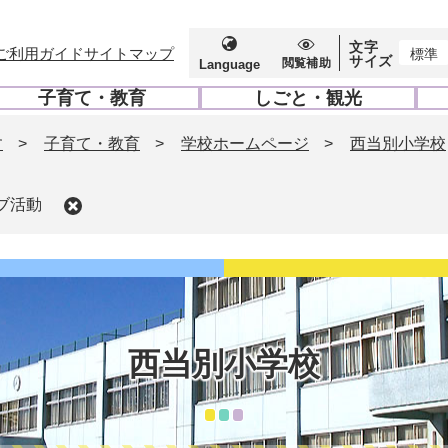
文字
ご利用ガイド
サイトマップ
標準
サイズ
閲覧補助
Language
子育て・教育
しごと・観光
開
開
く
く
す
>
子育て・教育
>
学校ホームページ
>
西当別小学校
ブ活動
西当別小学校