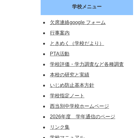
学校メニュー
欠席連絡google フォーム
行事案内
ときめく（学校だより）
PTA活動
学校評価・学力調査など各種調査
本校の研究と実績
いじめ防止基本方針
学校指定ノート
西当別中学校ホームページ
2026年度 学年通信のページ
リンク集
学校マニュアル