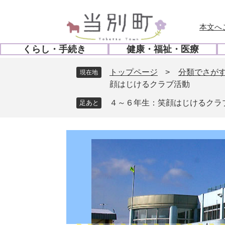
ペ
メ
ー
ニ
本文へ
ジ
ュ
の
ー
くらし・手続き
健康・福祉・医療
先
を
開
開
頭
飛
く
く
トップページ
>
分類でさが
現在地
で
ば
顔はじけるクラブ活動
す
し
。
て
４～６年生：笑顔はじけるクラ
本
文
へ