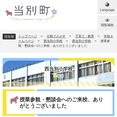
ペ
メ
ー
ニ
Language
ジ
ュ
の
ー
先
を
閲覧補助
頭
飛
で
ば
トップページ
>
分類でさがす
>
子育て・教育
>
学校ホ
現在地
す
し
ームページ
>
西当別小学校
>
西当別小学校
>
授業参
観・懇談会へのご来校、ありがとうございました
。
て
本
文
へ
西当別小学校
本
文
授業参観・懇談会へのご来校、あり
がとうございました