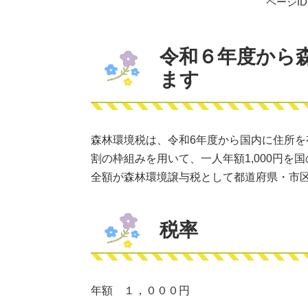
ページID：
令和６年度から
ます
森林環境税は、令和6年度から国内に住所
割の枠組みを用いて、一人年額1,000円
全額が森林環境譲与税として都道府県・市
税率
年額 １，０００円