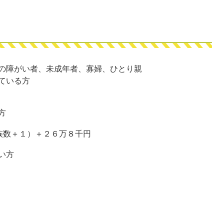
の障がい者、未成年者、寡婦、ひとり親
ている方
方
数＋１）＋２６万８千円
い方