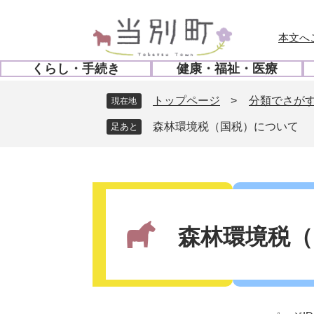
ペ
メ
ー
ニ
本文へ
ジ
ュ
の
ー
くらし・手続き
健康・福祉・医療
先
を
開
開
頭
飛
く
く
トップページ
>
分類でさが
現在地
で
ば
す
し
森林環境税（国税）について
。
て
本
文
本
へ
文
森林環境税（