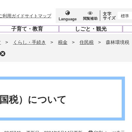
文字
ご利用ガイド
サイトマップ
標準
サイズ
閲覧補助
Language
子育て・教育
しごと・観光
開
開
く
く
す
>
くらし・手続き
>
税金
>
住民税
>
森林環境税
国税）について