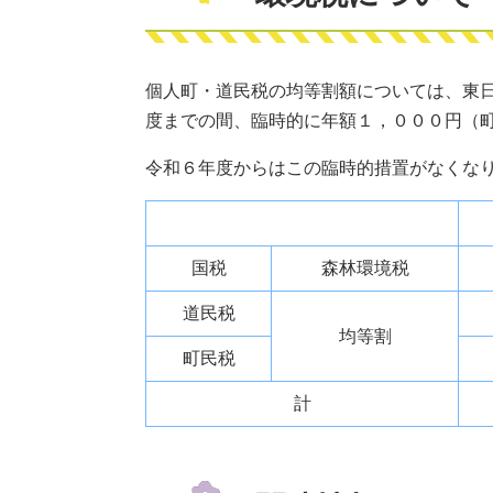
個人町・道民税の均等割額については、東
度までの間、臨時的に年額１，０００円（
令和６年度からはこの臨時的措置がなくな
国税
森林環境税
道民税
均等割
町民税
計