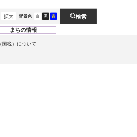
拡大
背景色
白
黒
青
検索
まちの情報
開
く
（国税）について