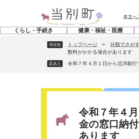
ペ
メ
ー
ニ
本文へ
ジ
ュ
の
ー
くらし・手続き
健康・福祉・医療
先
を
開
開
頭
飛
く
く
トップページ
>
分類でさが
現在地
で
ば
数料がかかる場合があります
す
し
。
て
令和７年４月１日から北洋銀行
本
文
へ
本
文
令和７年４月
金の窓口納
あります