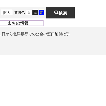
拡大
背景色
白
黒
青
検索
まちの情報
開
く
１日から北洋銀行での公金の窓口納付は手