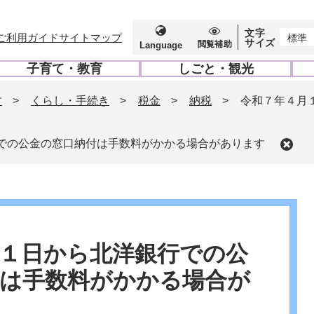
文字
ご利用ガイド
サイトマップ
標準
サイズ
閲覧補助
Language
子育て・教育
しごと・観光
開
開
く
く
す
>
くらし・手続き
>
税金
>
納税
>
令和７年４月
での公金の窓口納付は手数料がかかる場合があります
１日から北洋銀行での公
付は手数料がかかる場合が