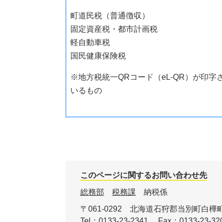
町道民税（普通徴収）
固定資産税・都市計画税
軽自動車税
国民健康保険税
​​※地方税統一QRコード（eL-QR）が印字
いるもの
このページに関するお問い合わせ先
総務部
税務課
納税係
〒061-0292
北海道石狩郡当別町白樺町
Tel：0133-23-2341
Fax：0133-23-32