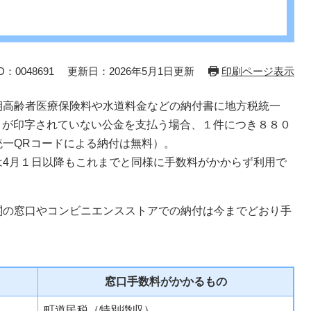
：0048691
更新日：2026年5月1日更新
印刷ページ表示
期高齢者医療保険料や水道料金などの納付書に地方税統一
ド）が印字されていない公金を支払う場合、１件につき８８０
一QRコードによる納付は無料）。
は4月１日以降もこれまでと同様に手数料がかからず利用で
関の窓口やコンビニエンスストアでの納付は今までどおり手
窓口手数料がかかるもの
町道民税（特別徴収）