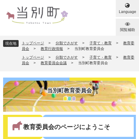
ペ
メ
ー
ニ
Language
ジ
ュ
の
ー
先
を
閲覧補助
頭
飛
で
ば
トップページ
>
分類でさがす
>
子育て・教育
>
教育委
現在地
す
し
員会
>
教育行政情報
>
当別町教育委員会
。
て
トップページ
>
分類でさがす
>
子育て・教育
>
教育委
本
員会
>
教育委員会会議
>
当別町教育委員会
文
へ
当別町教育委員会
本
文
教育委員会のページにようこそ