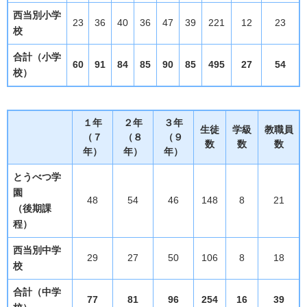
西当別小学
23
36
40
36
47
39
221
12
23
校
合計（小学
60
91
84
85
90
85
495
27
54
校）
１年
２年
３年
生徒
学級
教職員
（７
（８
（９
数
数
数
年）
年）
年）
とうべつ学
園
48
54
46
148
8
21
（後期課
程）
西当別中学
29
27
50
106
8
18
校
合計（中学
77
81
96
254
16
39