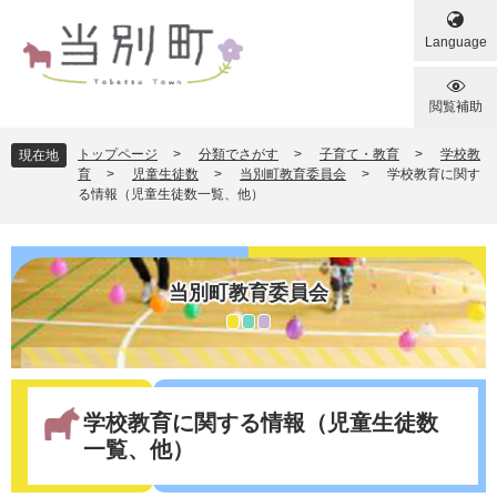
ペ
メ
ー
ニ
Language
ジ
ュ
の
ー
先
を
閲覧補助
頭
飛
で
ば
トップページ
>
分類でさがす
>
子育て・教育
>
学校教
現在地
す
し
育
>
児童生徒数
>
当別町教育委員会
>
学校教育に関す
る情報（児童生徒数一覧、他）
。
て
本
文
へ
当別町教育委員会
本
文
学校教育に関する情報（児童生徒数
一覧、他）