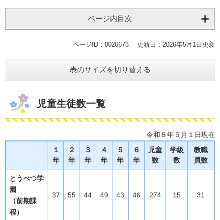
ページ内目次
ページID：0026673
更新日：2026年5月1日更新
表のサイズを切り替える
児童生徒数一覧
令和８年５月１日現在
１
２
３
４
５
６
児童
学級
教職
年
年
年
年
年
年
数
数
員数
とうべつ学
園
37
55
44
49
43
46
274
15
31
（前期課
程）