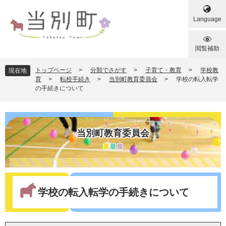
ペ
メ
ー
ニ
Language
ジ
ュ
の
ー
先
を
閲覧補助
頭
飛
で
ば
トップページ
>
分類でさがす
>
子育て・教育
>
学校教
現在地
す
し
育
>
転校手続き
>
当別町教育委員会
>
学校の転入転学
の手続きについて
。
て
本
文
へ
当別町教育委員会
本
文
学校の転入転学の手続きについて