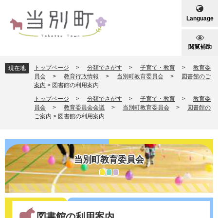
ペ
メ
ー
ニ
Language
ジ
ュ
の
ー
先
を
閲覧補助
頭
飛
で
ば
トップページ
>
分類でさがす
>
子育て・教育
>
教育委
現在地
す
し
員会
>
教育行政情報
>
当別町教育委員会
>
図書館のご
案内
>
図書館の利用案内
。
て
本
トップページ
>
分類でさがす
>
子育て・教育
>
教育委
文
員会
>
教育委員会会議
>
当別町教育委員会
>
図書館の
ご案内
>
図書館の利用案内
へ
当別町教育委員会
本
文
図書館の利用案内