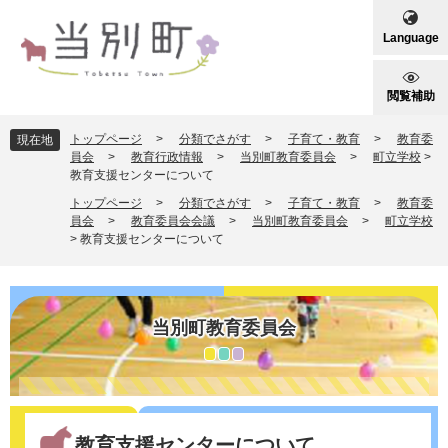
ペ
メ
ー
ニ
Language
ジ
ュ
の
ー
先
を
閲覧補助
頭
飛
で
ば
トップページ
>
分類でさがす
>
子育て・教育
>
教育委
現在地
す
し
員会
>
教育行政情報
>
当別町教育委員会
>
町立学校
>
教育支援センターについて
。
て
本
トップページ
>
分類でさがす
>
子育て・教育
>
教育委
文
員会
>
教育委員会会議
>
当別町教育委員会
>
町立学校
>
教育支援センターについて
へ
当別町教育委員会
本
文
教育支援センターについて