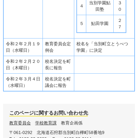
当別学園鮎
３
４
田塾
０
２
５
鮎田学園
７
令和２年２月１９
教育委員会定
校名を「当別町立とうべつ
日（水曜日）
例会
学園」に決定
令和２年２月２０
校名決定を町
日（木曜日）
長に報告
令和２年３月４日
校名決定を町
（水曜日）
議会に報告
このページに関するお問い合わせ先
教育委員会
学校教育課
教育企画係
〒061-0292
北海道石狩郡当別町白樺町58番地9