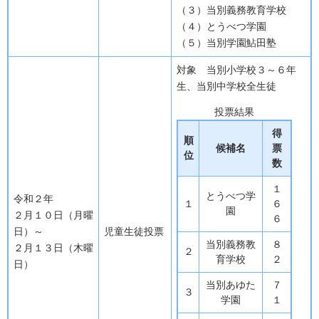
（３）当別義務教育学校
（４）とうべつ学園
（５）当別学園鮎田塾
対象 当別小学校３～６年
生、当別中学校全生徒
投票結果
得
順
候補名
票
位
数
１
とうべつ学
令和２年
１
６
園
２月１０日（月曜
６
日）～
児童生徒投票
当別義務教
８
２月１３日（木曜
２
育学校
２
日）
当別あゆた
７
３
学園
１