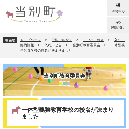
ペ
メ
ー
ニ
Language
ジ
ュ
の
ー
先
を
閲覧補助
頭
飛
で
ば
トップページ
>
分類でさがす
>
しごと・観光
>
入札・
現在地
す
し
契約情報
>
入札・公告
>
当別町教育委員会
>
一体型義
務教育学校の校名が決まりました
。
て
本
文
へ
当別町教育委員会
本
文
一体型義務教育学校の校名が決まり
ました