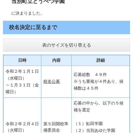
当別町立とうべつ学園
に決まりました。
校名決定に至るまで
表のサイズを切り替える
日時
内容
詳細
令和２年１月１日
応募総数 ４９件
（水曜日）
校名公募
※うち重複が４件あり、候
～１月３１日（金
補数は４５件
曜日）
応募の中から、以下の５候
補を選定
（１）鮎田学園
令和２年２月４日
第５回開校準
（火曜日）
備委員会
（２）当別あゆた学園