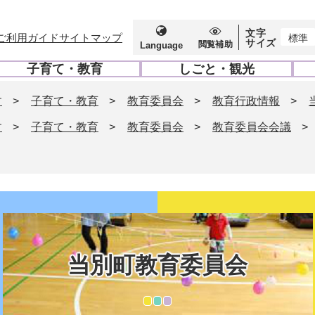
文字
ご利用ガイド
サイトマップ
標準
サイズ
閲覧補助
Language
子育て・教育
しごと・観光
開
開
く
く
す
>
子育て・教育
>
教育委員会
>
教育行政情報
>
す
>
子育て・教育
>
教育委員会
>
教育委員会会議
>
当別町教育委員会