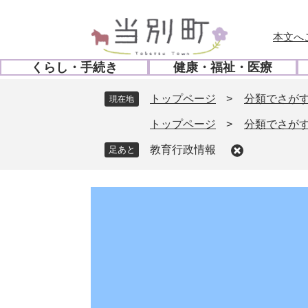
ペ
メ
ー
ニ
本文へ
ジ
ュ
の
ー
くらし・手続き
健康・福祉・医療
先
を
開
開
頭
飛
く
く
トップページ
>
分類でさが
現在地
で
ば
す
し
トップページ
>
分類でさが
。
て
教育行政情報
本
文
へ