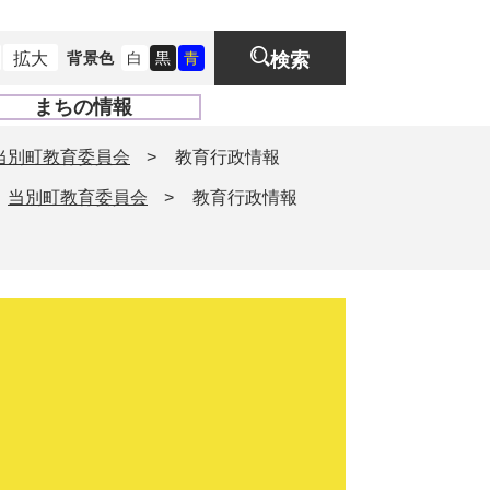
拡大
背景色
白
黒
青
検索
まちの情報
開
く
当別町教育委員会
>
教育行政情報
当別町教育委員会
>
教育行政情報