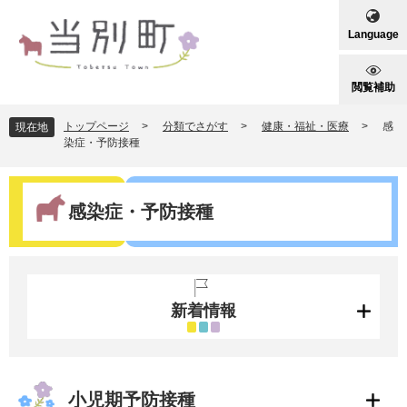
ペ
メ
ー
ニ
Language
ジ
ュ
の
ー
先
を
閲覧補助
頭
飛
で
ば
トップページ
>
分類でさがす
>
健康・福祉・医療
>
感
現在地
す
し
染症・予防接種
。
て
本
本
文
文
感染症・予防接種
へ
新着情報
小児期予防接種